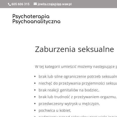
605 606 315
jowita.czaja@ipp.waw.pl
Zaburzenia seksualne
W tej kategorii umieścić możemy następujące 
brak lub silne ograniczenie potrzeb seksual
niechęć do przeżywania przyjemności seksua
brak reakcji genitaliów na bodziec,
brak lub trudność z przeżywaniem orgazmu,
przedwczesny wytrysk u mężczyzn,
pochwica u kobiet,