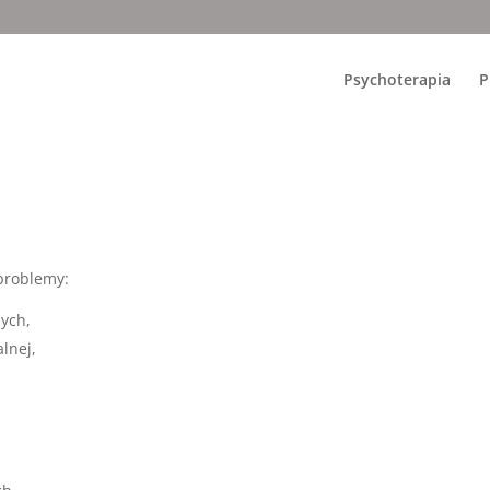
Psychoterapia
P
problemy:
nych,
lnej,