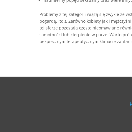
nadmierny popęd seksualny oraz wiele inny
Problemy z tej kategorii wiążą się zwykle ze w
pogardę, itd.). Zarówno kobiety jak i mężczyź
tej sferze pozostają często nieomawiane równ
samotności lub cierpienie w parze. Warto prób
bezpiecznym terapeutycznym klimacie zaufania,