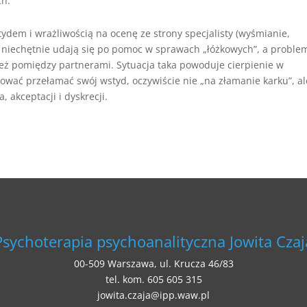
ch.
stydem i wrażliwością na ocenę ze strony specjalisty (wyśmianie,
ni niechętnie udają się po pomoc w sprawach „łóżkowych”, a proble
ież pomiędzy partnerami. Sytuacja taka powoduje cierpienie w
ować przełamać swój wstyd, oczywiście nie „na złamanie karku”, a
 akceptacji i dyskrecji.
Psychoterapia psychoanalityczna Jowita Czaj
00-509 Warszawa, ul. Krucza 46/83
tel. kom. 605 605 315
jowita.czaja@ipp.waw.pl