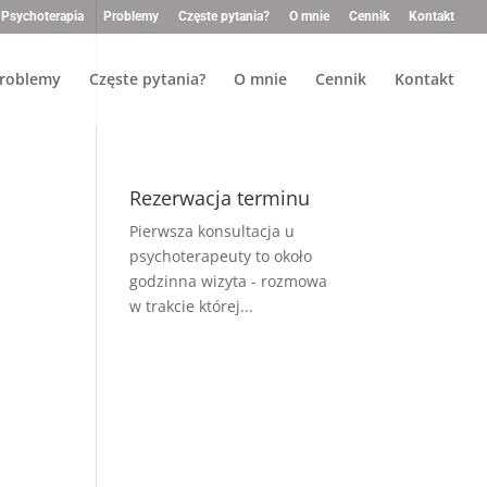
Psychoterapia
Problemy
Częste pytania?
O mnie
Cennik
Kontakt
roblemy
Częste pytania?
O mnie
Cennik
Kontakt
Rezerwacja terminu
Pierwsza konsultacja u
psychoterapeuty to około
godzinna wizyta - rozmowa
w trakcie której...