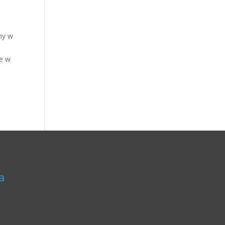
my w
le w
a